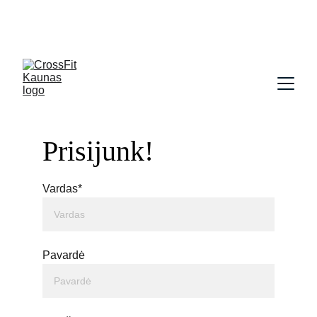
Kalvarijos 15, Aleksotas, Kaunas
Naujas grupinis pradmenų kursas nuo rugsėjo 
8d.
Prisijunk!
Vardas*
Pavardė