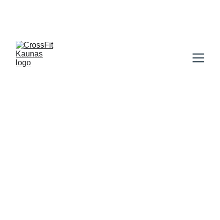
Kalvarijos 15, Aleksotas, Kaunas
Naujas grupinis pradmenų kursas nuo rugsėjo 
8d.